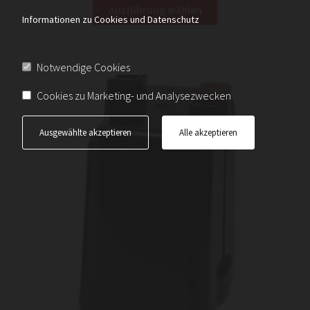
Dieses
bis
Ausführung wählen
Produkt
Informationen zu Cookies und Datenschutz
€ 80,23
weist
mehrere
Notwendige Cookies
Varianten
auf.
Cookies zu Marketing- und Analysezwecken
Die
Optionen
Ausgewählte akzeptieren
Alle akzeptieren
können
auf
der
Produktseite
gewählt
werden