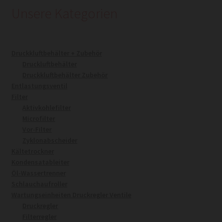
Unsere Kategorien
Druckkluftbehälter + Zubehör
Druckluftbehälter
Druckkluftbehälter Zubehör
Entlastungsventil
Filter
Aktivkohlefilter
Microfilter
Vor-Filter
Zyklonabscheider
Kältetrockner
Kondensatableiter
Öl-Wassertrenner
Schlauchaufroller
Wartungseinheiten Druckregler Ventile
Druckregler
Filterregler