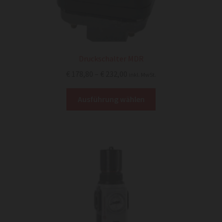
Druckschalter MDR
Preisspanne:
€
178,80
–
€
232,00
inkl. MwSt.
€ 178,80
Dieses
bis
Ausführung wählen
Produkt
€ 232,00
weist
mehrere
Varianten
auf.
Die
Optionen
können
auf
der