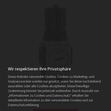
Wir respektieren Ihre Privatsphäre
Diese Website verwendet Cookies. Cookies zu Marketing- und
Analysezwecken werden nur gesetzt, wenn Sie diese nachstehend
auswählen oder alle Cookies akzeptieren. Diese freiwillige
Zustimmung können Sie jederzeit widerrufen. Durch Auswahl von
Druckregler G
„Informationen zu Cookies und Datenschutz“ erhalten Sie
detaillierte Information zu den verwendeten Cookies und zur
Preisspanne:
€
61,73
–
€
80,23
inkl. MwSt.
Datenschutzerklärung.
€ 61,73