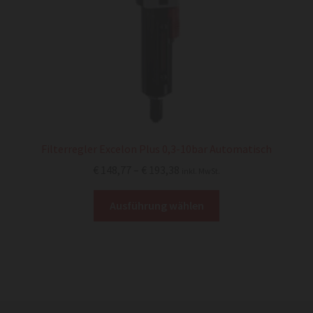
Produktseite
gewählt
werden
Filterregler Excelon Plus 0,3-10bar Automatisch
Preisspanne:
€
148,77
–
€
193,38
inkl. MwSt.
€ 148,77
Dieses
bis
Ausführung wählen
Produkt
€ 193,38
weist
mehrere
Varianten
auf.
Die