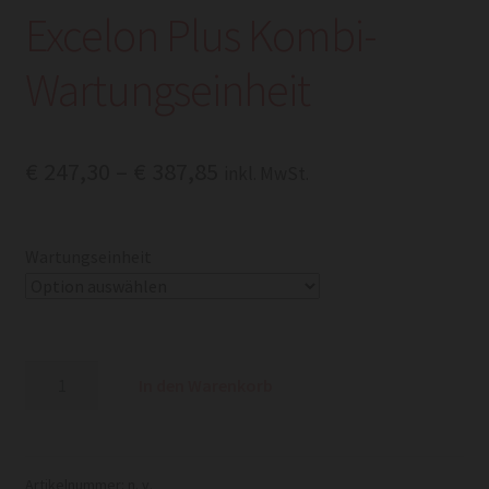
Excelon Plus Kombi-
Wartungseinheit
Preisspanne:
€
247,30
–
€
387,85
inkl. MwSt.
€ 247,30
bis
Wartungseinheit
€ 387,85
Excelon
In den Warenkorb
Plus
Kombi-
Wartungseinheit
Menge
Artikelnummer:
n. v.