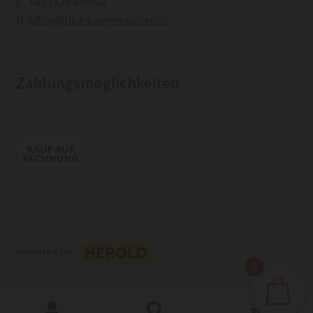
F: +43 7434 445654
M:
office@rika-kompressoren.at
Zahlungsmöglichkeiten
powered by
0
0