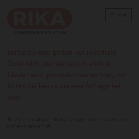
Zur
Zum
Menü
Navigation
Inhalt
springen
springen
Home
Versandpreise gelten nur innerhalb
Shop
Österreich, der Versand in andere
Länder wird gesondert verrechnet, wir
Beratungshotline hier anrufen
bitten Sie hierzu um eine
Anfrage bei
hier zur Anfrage
uns!
Start
Wartungseinheiten Druckregler Ventile
Excelon Plus
Kombi-Wartungseinheit