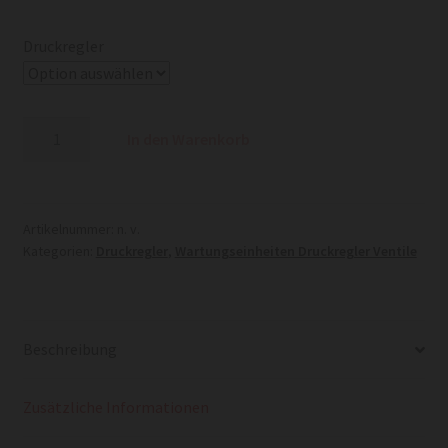
€ 61,73
bis
Druckregler
€ 80,23
Druckregler
In den Warenkorb
G
Menge
Artikelnummer:
n. v.
Kategorien:
Druckregler
,
Wartungseinheiten Druckregler Ventile
Beschreibung
Zusätzliche Informationen