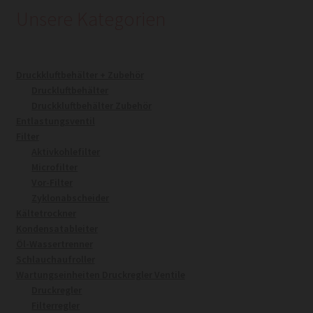
Unsere Kategorien
Druckkluftbehälter + Zubehör
Druckluftbehälter
Druckkluftbehälter Zubehör
Entlastungsventil
Filter
Aktivkohlefilter
Microfilter
Vor-Filter
Zyklonabscheider
Kältetrockner
Kondensatableiter
Öl-Wassertrenner
Schlauchaufroller
Wartungseinheiten Druckregler Ventile
Druckregler
Filterregler