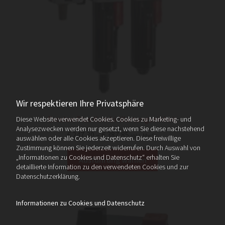
Wir respektieren Ihre Privatsphäre
Excelon Plus Kombi-Wartungseinheit
Diese Website verwendet Cookies. Cookies zu Marketing- und
Analysezwecken werden nur gesetzt, wenn Sie diese nachstehend
Preisspanne:
€
247,30
–
€
387,85
inkl. MwSt.
auswählen oder alle Cookies akzeptieren. Diese freiwillige
€ 247,30
Zustimmung können Sie jederzeit widerrufen. Durch Auswahl von
Dieses
„Informationen zu Cookies und Datenschutz“ erhalten Sie
bis
Ausführung wählen
Produkt
detaillierte Information zu den verwendeten Cookies und zur
€ 387,85
Datenschutzerklärung.
weist
mehrere
Informationen zu Cookies und Datenschutz
Varianten
auf.