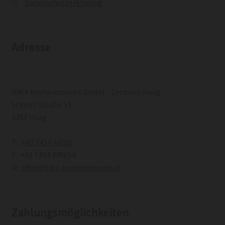
Datenschutzerklärung
Adresse
RIKA Kompressoren GmbH - Zentrale Haag
Steyrer Straße 53
3350 Haag
T:
+43 7434 44565
F: +43 7434 445654
M:
office@rika-kompressoren.at
Zahlungsmöglichkeiten