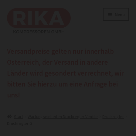
Zur
Zum
Menü
Navigation
Inhalt
springen
springen
Home
Versandpreise gelten nur innerhalb
Shop
Österreich, der Versand in andere
Länder wird gesondert verrechnet, wir
Beratungshotline hier anrufen
bitten Sie hierzu um eine
Anfrage bei
hier zur Anfrage
uns!
Start
Wartungseinheiten Druckregler Ventile
Druckregler
Druckregler G