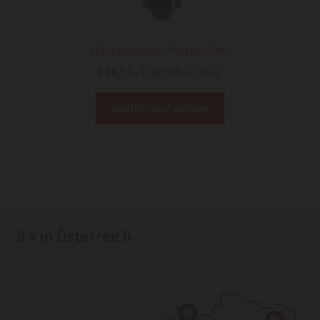
Mikronebelöler Excelon Plus
Preisspanne:
€
86,53
–
€
105,08
inkl. MwSt.
€ 86,53
Dieses
bis
Ausführung wählen
Produkt
€ 105,08
weist
mehrere
Varianten
auf.
Die
Optionen
8 x in Österreich
können
auf
der
Produktseite
gewählt