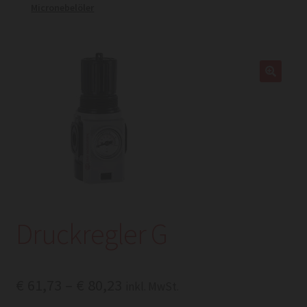
Micronebelöler
Druckregler G
Preisspanne:
€
61,73
–
€
80,23
inkl. MwSt.