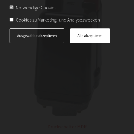
Die
Notwendige Cookies
Optionen
können
Cookies zu Marketing- und Analysezwecken
auf
der
Ausgewählte akzeptieren
Alle akzeptieren
Produktseite
gewählt
werden
Druckschalter MDR