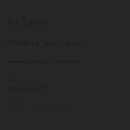
Air Saver
Preisspanne:
€
979,86
–
€
1.064,90
inkl. MwSt.
€ 979,86
Air Saver G2 230VAC 16bar, 105sek 90′ Rot.
bis
€ 1.064,90
Type
Air
In den Warenkorb
Saver
Menge