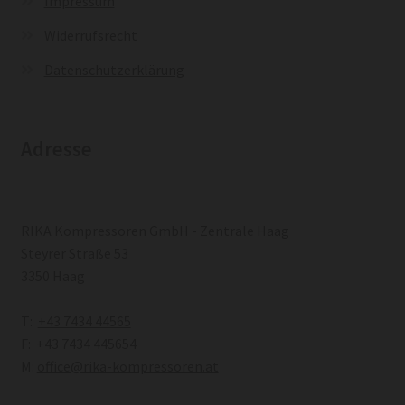
Impressum
Widerrufsrecht
Datenschutzerklärung
Adresse
RIKA Kompressoren GmbH - Zentrale Haag
Steyrer Straße 53
3350 Haag
T:
+43 7434 44565
F: +43 7434 445654
M:
office@rika-kompressoren.at