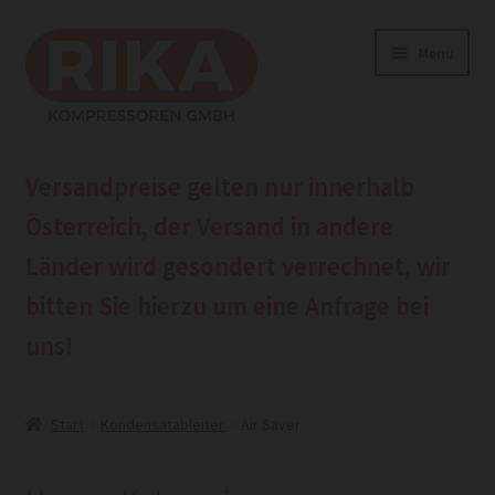
Zur
Zum
Menü
Navigation
Inhalt
springen
springen
Home
Versandpreise gelten nur innerhalb
Shop
Österreich, der Versand in andere
Länder wird gesondert verrechnet, wir
Beratungshotline hier anrufen
bitten Sie hierzu um eine
Anfrage bei
hier zur Anfrage
uns!
Start
Kondensatableiter
Air Saver