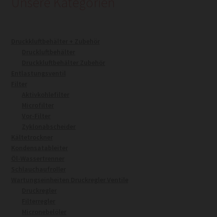
Unsere Kategorien
Druckkluftbehälter + Zubehör
Druckluftbehälter
Druckkluftbehälter Zubehör
Entlastungsventil
Filter
Aktivkohlefilter
Microfilter
Vor-Filter
Zyklonabscheider
Kältetrockner
Kondensatableiter
Öl-Wassertrenner
Schlauchaufroller
Wartungseinheiten Druckregler Ventile
Druckregler
Filterregler
Micronebelöler